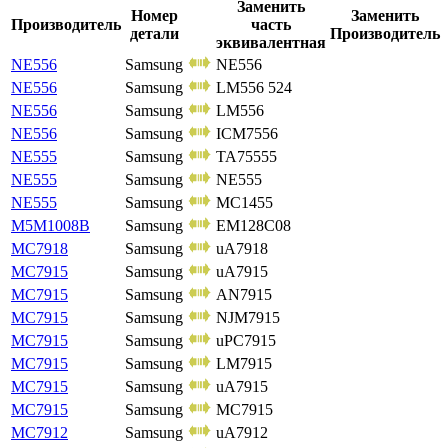
Заменить
Номер
Заменить
Производитель
часть
детали
Производитель
эквивалентная
NE556
Samsung
NE556
NE556
Samsung
LM556 524
NE556
Samsung
LM556
NE556
Samsung
ICM7556
NE555
Samsung
TA75555
NE555
Samsung
NE555
NE555
Samsung
MC1455
M5M1008B
Samsung
EM128C08
MC7918
Samsung
uA7918
MC7915
Samsung
uA7915
MC7915
Samsung
AN7915
MC7915
Samsung
NJM7915
MC7915
Samsung
uPC7915
MC7915
Samsung
LM7915
MC7915
Samsung
uA7915
MC7915
Samsung
MC7915
MC7912
Samsung
uA7912