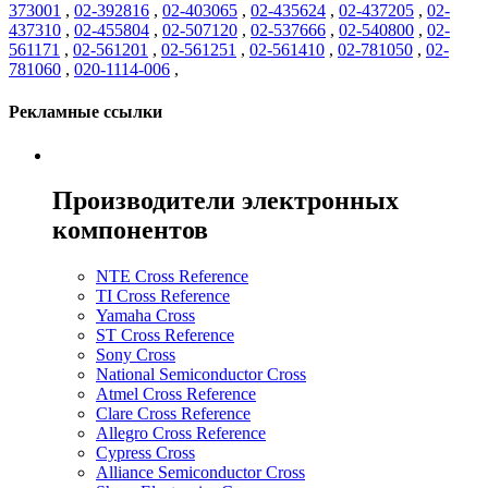
373001
,
02-392816
,
02-403065
,
02-435624
,
02-437205
,
02-
437310
,
02-455804
,
02-507120
,
02-537666
,
02-540800
,
02-
561171
,
02-561201
,
02-561251
,
02-561410
,
02-781050
,
02-
781060
,
020-1114-006
,
Рекламные ссылки
Производители электронных
компонентов
NTE Cross Reference
TI Cross Reference
Yamaha Cross
ST Cross Reference
Sony Cross
National Semiconductor Cross
Atmel Cross Reference
Clare Cross Reference
Allegro Cross Reference
Cypress Cross
Alliance Semiconductor Cross