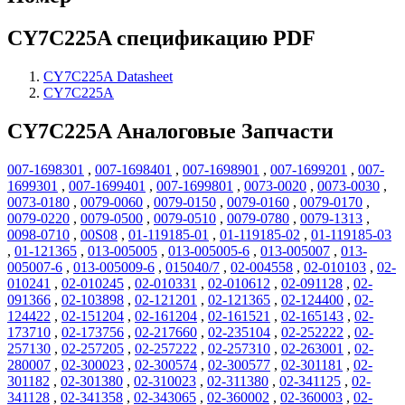
CY7C225A спецификацию PDF
CY7C225A Datasheet
CY7C225A
CY7C225A Аналоговые Запчасти
007-1698301
,
007-1698401
,
007-1698901
,
007-1699201
,
007-
1699301
,
007-1699401
,
007-1699801
,
0073-0020
,
0073-0030
,
0073-0180
,
0079-0060
,
0079-0150
,
0079-0160
,
0079-0170
,
0079-0220
,
0079-0500
,
0079-0510
,
0079-0780
,
0079-1313
,
0098-0710
,
00S08
,
01-119185-01
,
01-119185-02
,
01-119185-03
,
01-121365
,
013-005005
,
013-005005-6
,
013-005007
,
013-
005007-6
,
013-005009-6
,
015040/7
,
02-004558
,
02-010103
,
02-
010241
,
02-010245
,
02-010331
,
02-010612
,
02-091128
,
02-
091366
,
02-103898
,
02-121201
,
02-121365
,
02-124400
,
02-
124422
,
02-151204
,
02-161204
,
02-161521
,
02-165143
,
02-
173710
,
02-173756
,
02-217660
,
02-235104
,
02-252222
,
02-
257130
,
02-257205
,
02-257222
,
02-257310
,
02-263001
,
02-
280007
,
02-300023
,
02-300574
,
02-300577
,
02-301181
,
02-
301182
,
02-301380
,
02-310023
,
02-311380
,
02-341125
,
02-
341128
,
02-341358
,
02-343065
,
02-360002
,
02-360003
,
02-